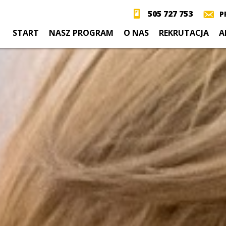
505 727 753
P
START
NASZ PROGRAM
O NAS
REKRUTACJA
A